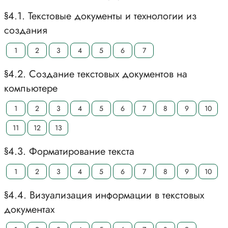
§4.1. Текстовые документы и технологии из
создания
1
2
3
4
5
6
7
§4.2. Создание текстовых документов на
компьютере
1
2
3
4
5
6
7
8
9
10
11
12
13
§4.3. Форматирование текста
1
2
3
4
5
6
7
8
9
10
§4.4. Визуализация информации в текстовых
документах