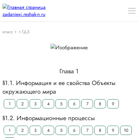
класс
ГДЗ
Глава 1
§1.1. Информация и ее свойства Объекты
окружающего мира
1
2
3
4
5
6
7
8
9
§1.2. Информационные процессы
1
2
3
4
5
6
7
8
9
10