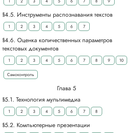
1
2
3
4
5
6
7
8
9
§4.5. Инструменты распознавания текстов
1
2
3
4
5
6
7
§4.6. Оценка количественных параметров
текстовых документов
1
2
3
4
5
6
7
8
9
10
Самоконтроль
Глава 5
§5.1. Технология мультимедиа
1
2
3
4
5
6
7
8
§5.2. Компьютерные презентации