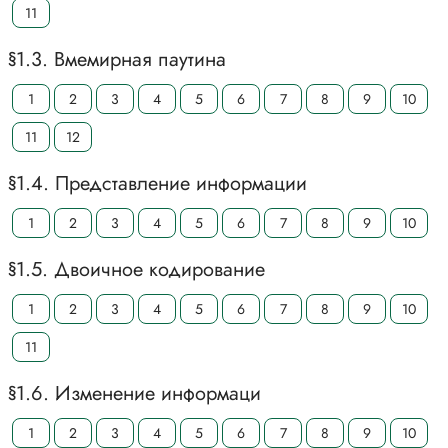
11
§1.3. Вмемирная паутина
1
2
3
4
5
6
7
8
9
10
11
12
§1.4. Представление информации
1
2
3
4
5
6
7
8
9
10
§1.5. Двоичное кодирование
1
2
3
4
5
6
7
8
9
10
11
§1.6. Изменение информаци
1
2
3
4
5
6
7
8
9
10